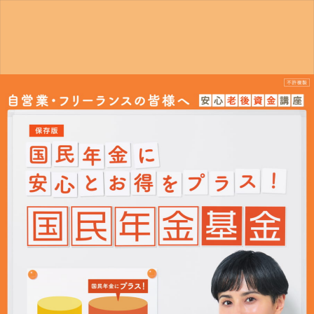
令
和
8
年
度
国
民
年
金
基
金
パ
ン
フ
レ
ッ
ト